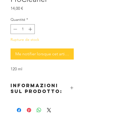
Prix
14,00 €
Quantité
*
Rupture de stock
Me notifier lorsque cet article est disponible
120 ml
informazioni
sul prodotto:
ProCleaner rimuove il trucco da
aerografi e pennelli
Asciugatura veloce
Pulisce istantaneamente i pennelli