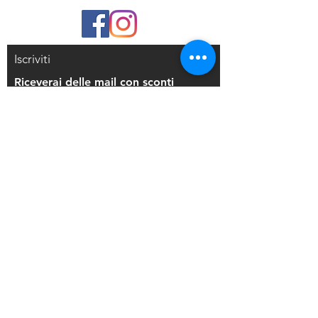
Uccide batteri e germi
Nessun risciacquo richiesto
Iscriviti
Riceverai delle mail con sconti
esclusivi
Iscriviti alla mailing list
Resi e Rimborsi
Privacy Policy
Condizioni di Vendita
Copyright © 2021 Di Maio Decorazioni - P.
IVA:
03514271208