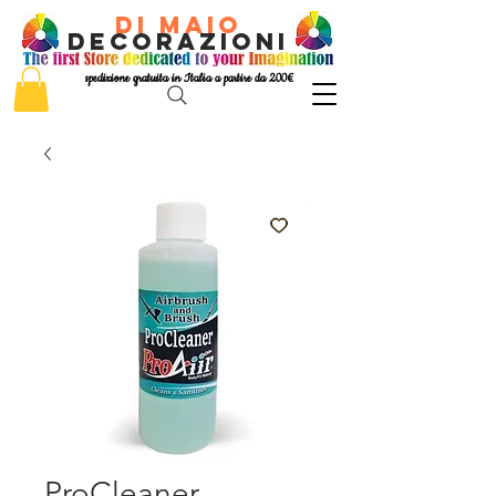
di Maio
decorazioni
spedizione gratuita in Italia a partire da 200€
ProCleaner