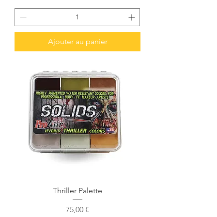
Ajouter au panier
Thriller Palette
Prix
75,00 €