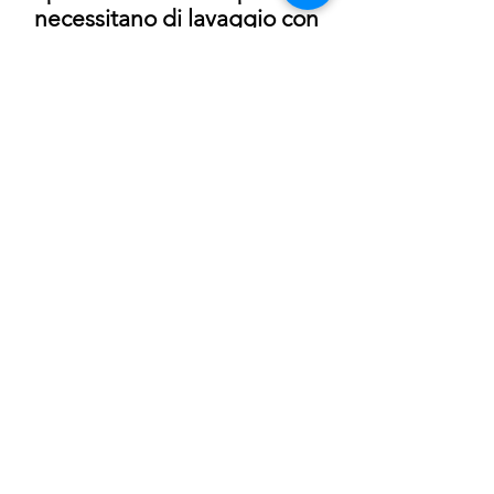
necessitano di lavaggio con
scrub, olio per bambini o
addirittura alcool Isopropilico
(IPA). Sono ideali per climi
molto caldi e umidi, feste in
piscina, ottima resistenza alla
sudorazione.
- Data la rapidità con cui
SOLIDS asciuga, sfumare i
colori potrebbe risultare
difficoltoso ma non
impossibile.
Per ottenere il bianco puro si
consiglia di applicare il bianco
SOLIDS direttamente sulla
pelle.
- Per un risultato ottimale
SOLIDS si attiva con ProAiir