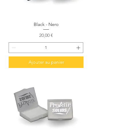
Black - Nero
Prix
20,00 €
Ajouter au panier