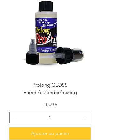
Prolong GLOSS
Barrier/extender/mixing
Prix
11,00 €
Ajouter au panier