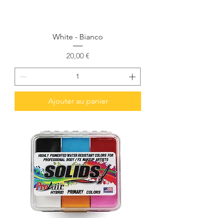
White - Bianco
Prix
20,00 €
Ajouter au panier