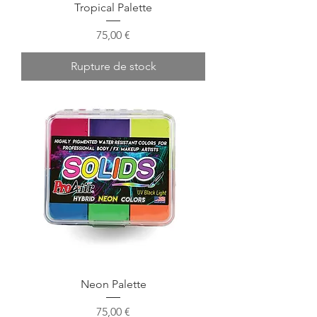
Tropical Palette
Prix
75,00 €
Rupture de stock
Neon Palette
Prix
75,00 €