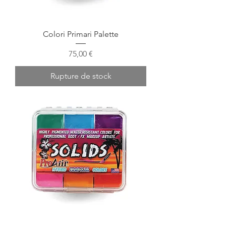
Colori Primari Palette
Prix
75,00 €
Rupture de stock