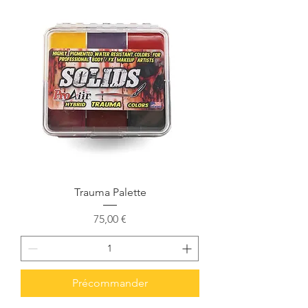
Trauma Palette
Prix
75,00 €
Précommander