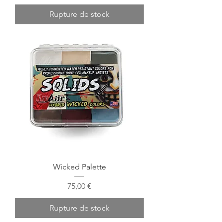
Rupture de stock
Wicked Palette
Prix
75,00 €
Rupture de stock