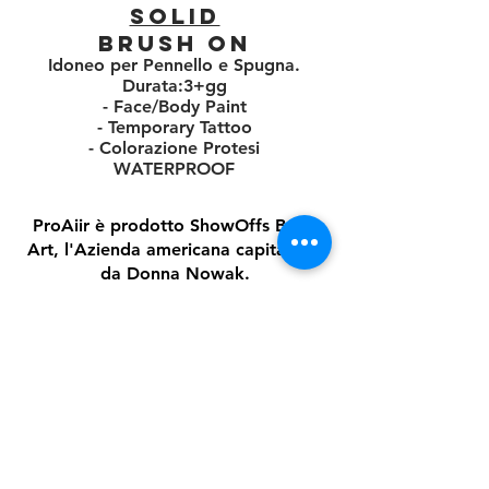
SOLID
BRUSH ON
Idoneo per Pennello e Spugna.
Durata:3+gg
- Face/Body Paint
- Temporary Tattoo
- Colorazione Protesi
WATERPROOF
ProAiir è prodotto ShowOffs Body
Art, l'Azienda americana capitanata
da Donna Nowak.
Di Maio Decorazioni offre
l'opportunità di acquistare questi
fantastici colori allo stesso prezzo
che in America,
distributore ufficiale per l'Europa
garantisce qualità e massimo
controllo, oltre che un servizio di
assistenza in italiano e spese di