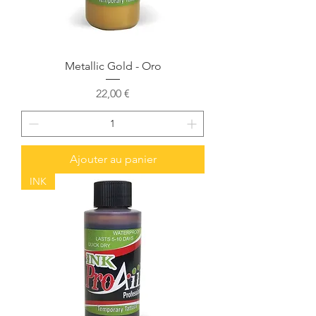
Metallic Gold - Oro
Prix
22,00 €
Ajouter au panier
INK