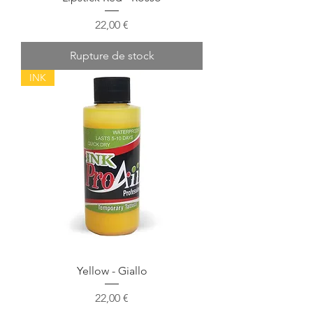
Prix
22,00 €
Rupture de stock
INK
Yellow - Giallo
Prix
22,00 €