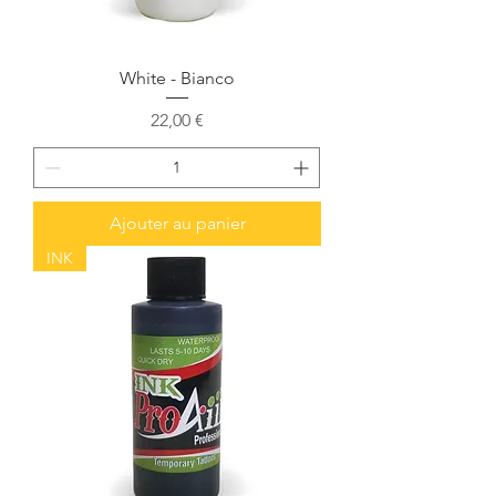
White - Bianco
Prix
22,00 €
Ajouter au panier
INK