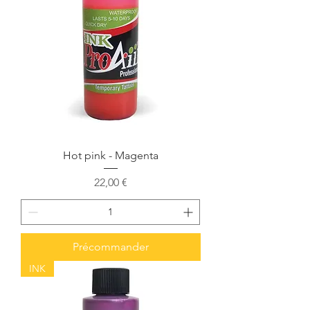
Hot pink - Magenta
Prix
22,00 €
Précommander
INK