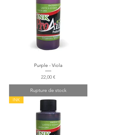
Purple - Viola
Prix
22,00 €
Rupture de stock
INK