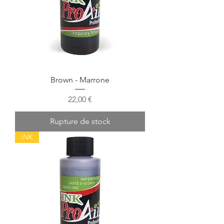
Brown - Marrone
Prix
22,00 €
Rupture de stock
INK