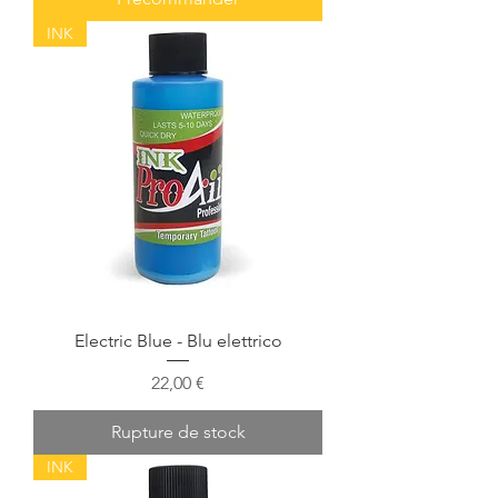
INK
Electric Blue - Blu elettrico
Prix
22,00 €
Rupture de stock
INK