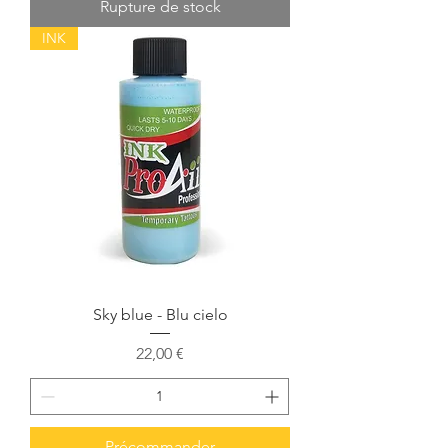
Rupture de stock
INK
Sky blue - Blu cielo
Prix
22,00 €
Précommander