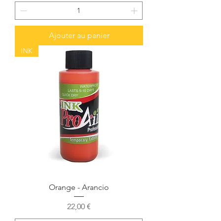
Ajouter au panier
INK
Orange - Arancio
Prix
22,00 €