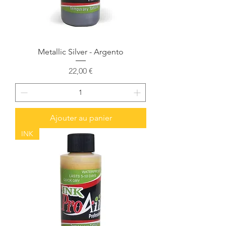
Metallic Silver - Argento
Prix
22,00 €
Ajouter au panier
INK