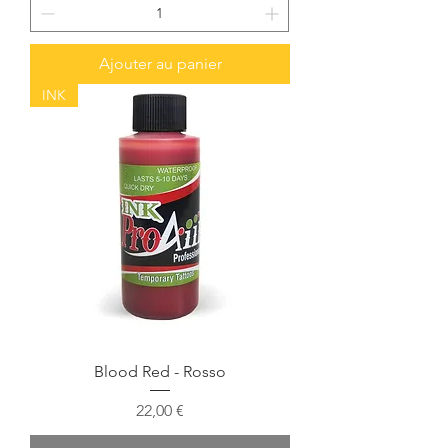
Ajouter au panier
INK
Blood Red - Rosso
Prix
22,00 €