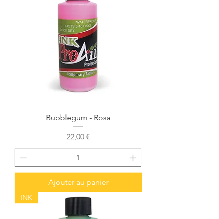
Bubblegum - Rosa
Prix
22,00 €
Ajouter au panier
INK