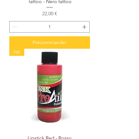
Tattoo - Nero tattoo
Prix
22,00 €
Précommander
INK
Lipstick Red - Rosso