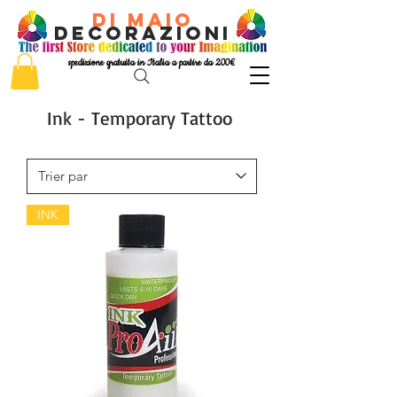
di Maio
decorazioni
spedizione gratuita in Italia a partire da 200€
Ink - Temporary Tattoo
INK