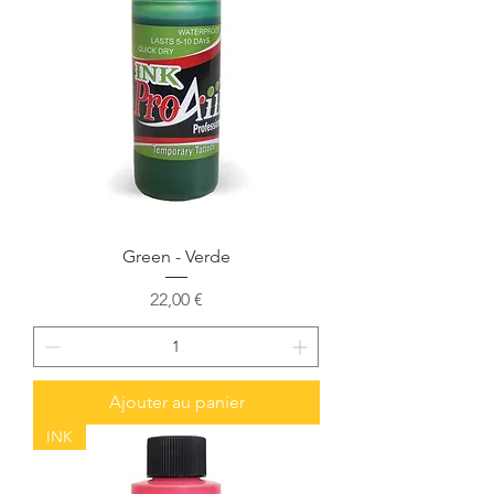
Green - Verde
Prix
22,00 €
Ajouter au panier
INK