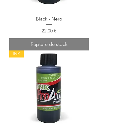
Black - Nero
Prix
22,00 €
Rupture de stock
INK