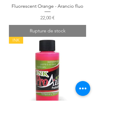
Fluorescent Orange - Arancio fluo
Prix
22,00 €
Rupture de stock
INK
Fluorescent Pink - Rosa fluo