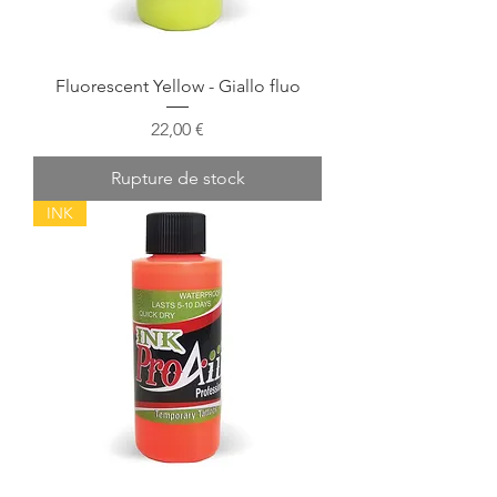
Fluorescent Yellow - Giallo fluo
Prix
22,00 €
Rupture de stock
INK