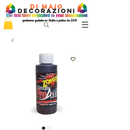
di Maio
decorazioni
spedizione gratuita in Italia a partire da 200€