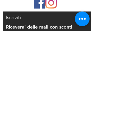
Iscriviti
Riceverai delle mail con sconti
esclusivi
Iscriviti alla mailing list
Resi e Rimborsi
Privacy Policy
Condizioni di Vendita
Copyright © 2021 Di Maio Decorazioni - P.
IVA:
03514271208