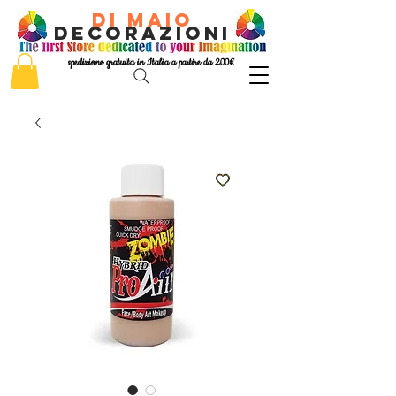
di Maio
decorazioni
spedizione gratuita in Italia a partire da 200€