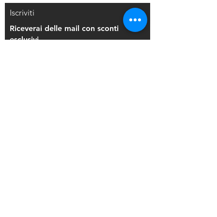
Iscriviti
Riceverai delle mail con sconti
esclusivi
Iscriviti alla mailing list
Resi e Rimborsi
Privacy Policy
Condizioni di Vendita
Copyright © 2021 Di Maio Decorazioni - P.
IVA:
03514271208
Back to Top