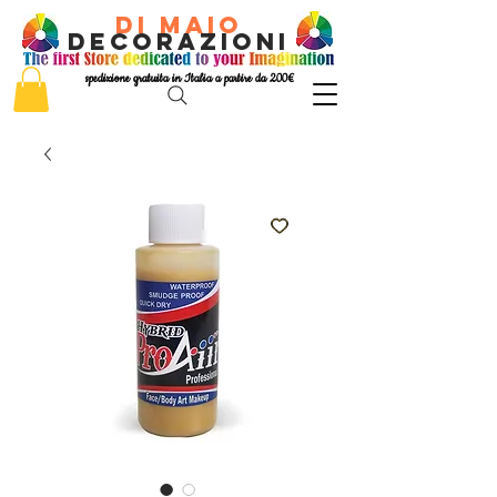
di Maio
decorazioni
spedizione gratuita in Italia a partire da 200€