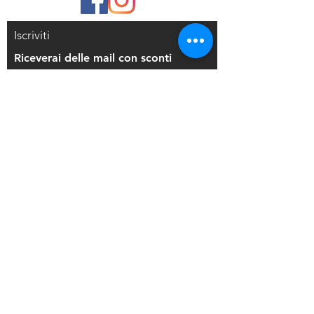
Iscriviti
Riceverai delle mail con sconti
esclusivi
Iscriviti alla mailing list
Resi e Rimborsi
Privacy Policy
Condizioni di Vendita
Copyright © 2021 Di Maio Decorazioni - P.
IVA:
03514271208