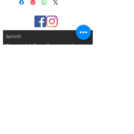
altamente resistente, creata per l'uso
sulla pelle. A differenza delle
tradizionali cialde, DIPS resisterà a
condizioni estreme come
temperature calde, sudorazione,
Iscriviti
acqua, sfregamento e altre attività
che normalmente porterebbero ad
Riceverai delle mail con sconti
un deterioramento. Sebbene molto
esclusivi
più resistente, non è permanente e si
dissolverà naturalmente nel tempo. La
rimozione è semplice con SAPONE
LIQUIDO o olio per bambini applicato
Iscriviti alla mailing list
direttamente dul disegno. Usa DIPS
su lavori precedentemente eseguiti
con la tecnica che preferisci o
Resi e Rimborsi
direttamente sulla pelle, ha la stessa
consistenza della vernice acrilica,
Privacy Policy
quindi è più corposo e facile da
Condizioni di Vendita
raccogliere.
SI CONSIGLIA: flacone Mister con
91% di alcool e piccoli contenitori di