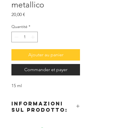
metallico
Prix
20,00 €
Quantité
*
Ajouter au panier
Commander et payer
15 ml
informazioni
sul prodotto:
ProAiir DIPS è una formula ibrida
concentrata a base alcol cosmetico e