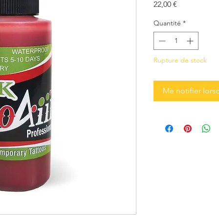
Prix
22,00 €
Quantité
*
Rupture de stock
Me notifier lors